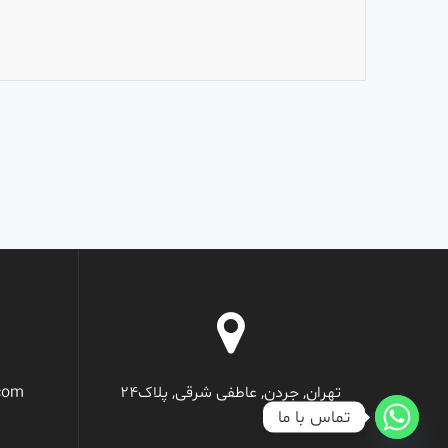
تهران, جردن, عاطفی شرقی, پلاک24
com
تماس با ما