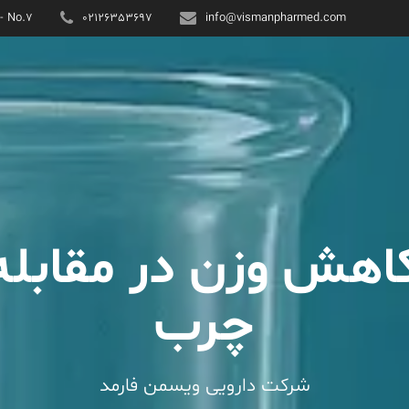
 - No.7
02126353697
info@vismanpharmed.com
کاهش وزن در مقابله 
چرب
شرکت دارویی ویسمن فارمد