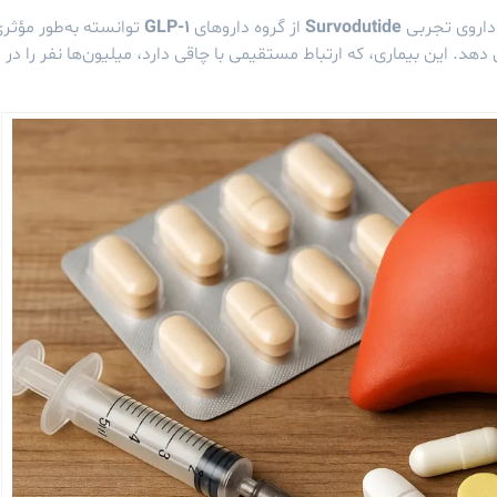
 داروی تجربی
Survodutide
از گروه داروهای
GLP-1
توانسته به‌طور مؤثر
بد چرب غیرالکلی (NAFLD) را کاهش دهد. این بیماری، که ارتباط مستقیمی با چاقی دارد، میلیون‌ها نفر را در