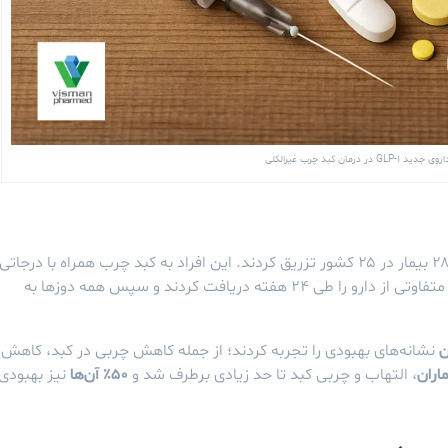
G در درمان کبد چرب غیرالکلی
محققان داروی سورودوتاید را به‌صورت هفتگی به ۲۸۲ بیمار در ۲۵ کشور تزریق کردند. این افراد به کبد چرب همراه با درجاتی
از فیبروز (زخم بافت کبد) مبتلا بودند. آن‌ها دوزهای متفاوتی از دارو را طی ۲۴ هفته دریافت کردند و سپس همه دوزها به
نشانه‌های بهبودی را تجربه کردند؛ از جمله کاهش چربی در کبد، کاهش
، التهاب و چربی کبد تا حد زیادی برطرف شد و
۵۰٪ آن‌ها
نیز بهبودی