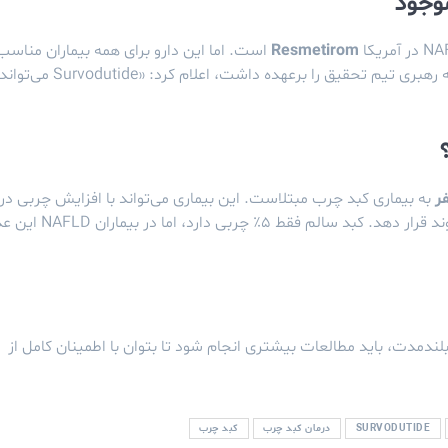
موجود
Resmetirom
است. اما این دارو برای همه بیماران مناسب
نیست. دکتر «آرون سانیال» از دانشگاه ویرجینیا، که رهبری تیم تحقیق را برعهده داشت، اعلام کرد: «Survodutide می‌توا
به بیماری کبد چرب مبتلاست. این بیماری می‌تواند با افزایش چربی در
، فرد را در معرض سیروز، سرطان کبد و حتی پیوند قرار دهد. کبد سالم فقط ۵٪ چربی دارد، 
 بلندمدت، باید مطالعات بیشتری انجام شود تا بتوان با اطمینان کامل از
SURVODUTIDE
درمان کبد چرب
کبد چرب