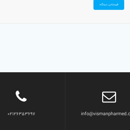
02126353697
info@vismanpharmed.