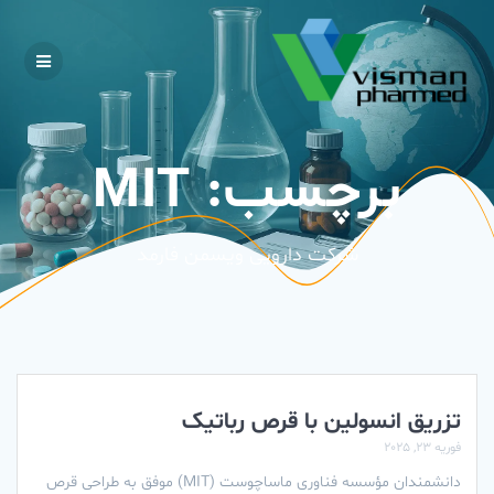
Skip
to
content
برچسب:
MIT
شرکت دارویی ویسمن فارمد
تزریق انسولین با قرص رباتیک
فوریه 23, 2025
دانشمندان مؤسسه فناوری ماساچوست (MIT) موفق به طراحی قرص