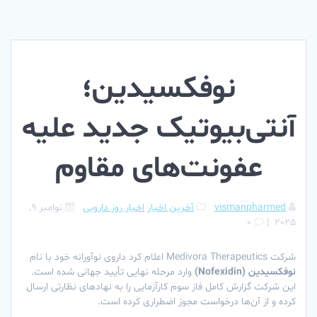
نوفکسیدین؛
آنتی‌بیوتیک جدید علیه
عفونت‌های مقاوم
vismanpharmed
آخرین اخبار
اخبار روز دارویی
نوامبر 9,
0
|
2025
شرکت Medivora Therapeutics اعلام کرد داروی نوآورانه خود با نام
نوفکسیدین (Nofexidin)
وارد مرحله نهایی تأیید جهانی شده است.
این شرکت گزارش کامل فاز سوم کارآزمایی را به نهادهای نظارتی ارسال
کرده و از آن‌ها درخواست مجوز اضطراری کرده است.