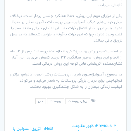
کاهش می‌یابد.
یکی از مزایای مهم این روش، حفظ عملکرد جنسی بیمار است. برخلاف
برخی درمان‌های دیگر، آمبولیزاسیون پروسـتات تاثیری منفی بر نعوظ
ندارد. همچنین، خطر انتقال ذرات به سایر اعضای حیاتی مانند مغز یا
قلب وجود ندارد، چرا که این ذرات به‌گونه‌ای طراحی شده‌اند که در محل
تزریق باقی بمانند.
بر اساس تصویربرداری‌های پزشکی، اندازه غده پروستات پس از ۱۲ ماه
از انجام این روش، به‌طور میانگین ۳۲ درصد کاهش می‌یابد. این آمار
نشان‌دهنده اثربخشی قابل توجه این روش درمانی است.
در مجموع، آمبولیزاسیون شریان پروسـتات روشی ایمن، بادوام، مؤثر و
کم‌تهاجمی برای درمان بزرگی پروستـات به شمار می‌آید و می‌تواند
کیفیت زندگی بیماران را به شکل چشمگیری بهبود بخشد.
بزرگی پروستات
پروستات
دارو
راهبری
Previous
Previous:
ظهور مقاومت
Next
Next:
تزریق انسولین با