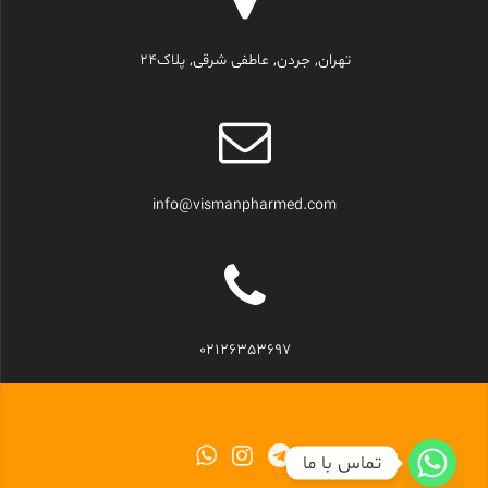
تهران, جردن, عاطفی شرقی, پلاک24
info@vismanpharmed.com
02126353697
تماس با ما