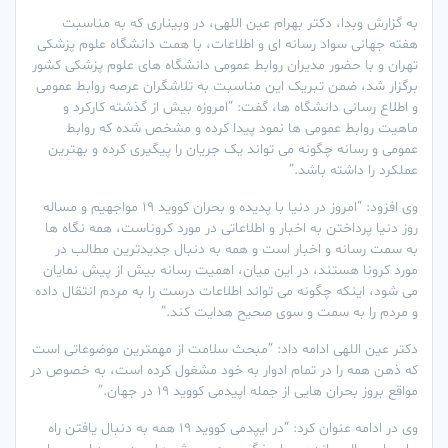
به گزارش وبدا، دکتر بهرام عین اللهی، در وبیناری که به مناسبت
هفته جهانی سواد رسانه ای و اطلاعات، با همت دانشگاه علوم پزشکی
تهران و با حضور مدیران روابط عمومی دانشگاه های علوم پزشکی کشور
برگزار شد، ضمن تبریک این مناسبت به تلاشگران عرصه روابط عمومی
و اطلاع رسانی دانشگاه ها، گفت: “امروزه بیش از گذشته کارکرد و
ماهیت روابط عمومی ها نمود پیدا کرده و مشخص شده که روابط
عمومی و رسانه چگونه می تواند یک جریان را پیگیری کرده و بهترین
عملکرد را داشته باشد.”
وی افزود: “امروز در دنیا با پدیده و بحران کووید 19 مواجهیم و مساله
روز دنیا پرداختن به اخبار و اطلاعاتی در مورد کروناست، همه نگاه ها
به سمت رسانه و اخبار است و همه به دنبال جدیدترین مطالب در
مورد کرونا هستند، در این میان، اهمیت رسانه بیش از پیش نمایان
می شود، اینکه چگونه می تواند اطلاعات درست را به مردم انتقال داده
و مردم را به سمت و سوی صحیح هدایت کند.”
دکتر عین اللهی ادامه داد: “مبحث سلامت از مهمترین موضوعاتی است
که ذهن همه را در تمام ادوار به خود مشغول کرده است، به خصوص در
مواقع بروز بحران هایی از جمله اپیدمی کووید 19 در جهان.”
وی در ادامه عنوان کرد: “در ایپدمی کووید 19 همه به دنبال یافتن راه