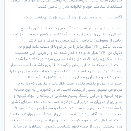
حل برای سالم ماندن و پاسخگویی به پرسش هایی در مورد این بیماری
هستند تا سلامت خود و خانواده شان را تامین کنند.”
آگاهی دادن به مردم یکی از اهداف مهم وزارت بهداشت است
دکتر عین اللهی خاطرنشان کرد: “پاندمی کووید 19 تاکنون فجایع
انسانی هولناکی را در جهان برجای گذاشته، در کشور خودمان نیز تعداد
زیادی از هموطنان عزیزمان درگیر بیماری و مرگ و میر ناشی از آن
شدند، تاکنون 124 هزار عزیز را در اثر کرونا از دست داده ایم و به
دنبال آن، 124 هزار خانواده داغدار شده اند و از طرفی، این مصیبت
باعث بیکاری، رکود اقتصادی وخانه نشینی مردم در تمام دنیا شده
است. لذا، اینکه ما در این زمان چگونه عملکردی داشته باشیم، بسیار
اهمیت دارد. در حال حاضر تمام دنیا بسیج شده اند که بیماری کرونا را
درمان کنند و برای آن راه حلی پیدا کنند، انتقال اینگونه اطلاعات و
اخبار برای مردم دلگرم کننده است. اطلاعات و منابعی که روزانه به
مردم می دهیم، بسیار ارزشمند است، ما در کشورمان به این مساله
توجه کردیم و در این راستا، بسیج همگانی در رسانه را ایجاد کردیم و
بسیاری از مدیران ما درگیر این موضوع هستند، چنانچه سیمای کشور
را مشاهده کنید، روزی نیست که یک یا دو مسئول در مورد کووید 19
صحبت نکنند. آگاهی دادن به مردم یکی از اهداف مهم وزارت بهداشت
است. اطلاعاتی که در مورد کووید 19 به مردم انتقال پیدا می کند، جنبه
های مختلفی دارد، از جمله نحوه شناسایی زودرس بیماران، جداسازی