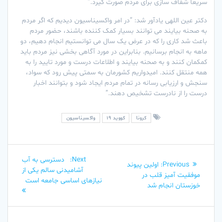
سریعا شفاف سازی برای مردم صورت گیرد.”
دکتر عین اللهی یادآور شد: “در امر واکسیناسیون دیدیم که اگر مردم
به صحنه بیایند می توانند بسیار کمک کننده باشند، حضور مردم
باعث شد کاری را که در عرض یک سال می توانستیم انجام دهیم، دو
ماهه به انجام برسانیم. بنابراین در مورد آگاهی بخشی نیز مردم باید
کمکمان کنند و به صحنه بیایند و اطلاعات درست و مورد تایید را به
همه منتقل کنند. امیدواریم کشورمان به سمتی پیش رود که سواد،
سنجش و ارزیابی رسانه در تمام مردم ایجاد شود و بتوانند اخبار
درست را از نادرست تشخیص دهند.”
کرونا
کووید 19
واکسیناسیون
راهبری
Next
Next:
دسترسی به آب
Previous
Previous:
اولین پیوند
نوشته
post:
آشامیدنی سالم یکی از
post:
موفقیت آمیز قلب در
نیازهای اساسی جامعه است
خوزستان انجام شد