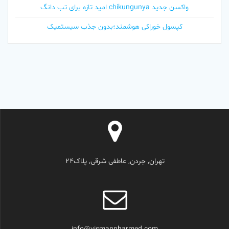
واکسن جدید chikungunya امید تازه برای تب دانگ
کپسول خوراکی هوشمند؛بدون جذب سیستمیک
تهران, جردن, عاطفی شرقی, پلاک24