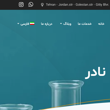
p
Tehran - Jordan.str - Golestan.str - Gitty Blvr.
o
t
خانه
خدمات ما
وبلاگ
درباره ما
فارسی
English
نادر