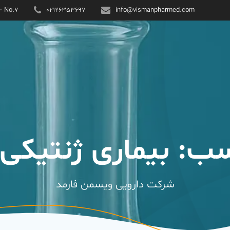
 - No.7
02126353697
info@vismanpharmed.com
سب:
بیماری ژنتیکی 
شرکت دارویی ویسمن فارمد