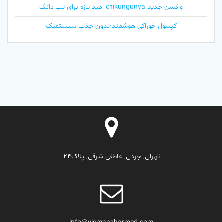
واکسن جدید chikungunya امید تازه برای تب دانگ
کپسول خوراکی هوشمند؛بدون جذب سیستمیک
تهران, جردن, عاطفی شرقی, پلاک24