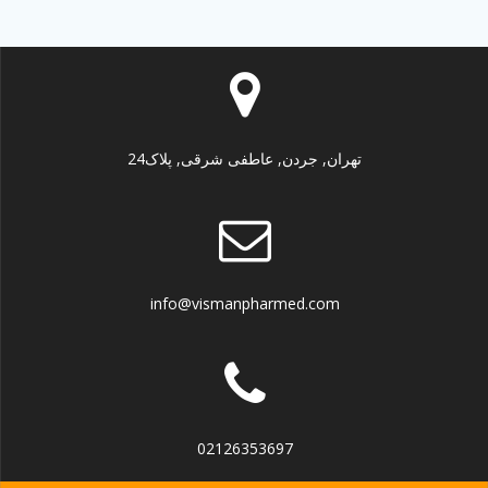
تهران, جردن, عاطفی شرقی, پلاک24
info@vismanpharmed.com
02126353697