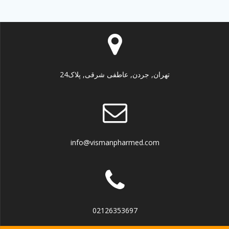
تهران, جردن, عاطفی شرقی, پلاک24
info@vismanpharmed.com
02126353697