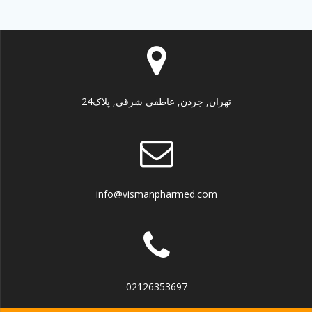
تهران, جردن, عاطفی شرقی, پلاک24
info@vismanpharmed.com
02126353697